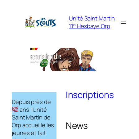
Unité Saint Martin
11° Hesbaye Orp
Inscriptions
Depuis près de
ans l’Unité
Saint Martin de
News
Orp accueille les
jeunes et fait