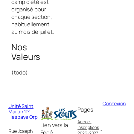
camp d’été est
organisé pour
chaque section,
habituellement
au mois de juillet.
Nos
Valeurs
(todo)
Connexion
Unité Saint
Pages
Martin 11°
Hesbaye Orp
Accueil
Lien vers la
Inscriptions
Rue Joseph
Fédé
2026-2027