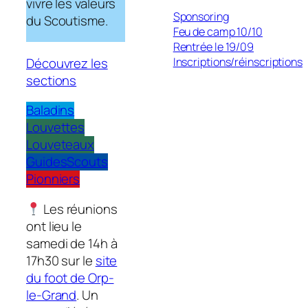
vivre les valeurs
Sponsoring
du Scoutisme.
Feu de camp 10/10
Rentrée le 19/09
Découvrez les
Inscriptions/réinscriptions
sections
Baladins
Louvettes
Louveteaux
Guides
Scouts
Pionniers
Les réunions
ont lieu le
samedi de 14h à
17h30 sur le
site
du foot de Orp-
le-Grand
. Un