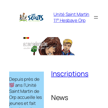
Unité Saint Martin
11° Hesbaye Orp
Inscriptions
Depuis près de
ans l’Unité
Saint Martin de
News
Orp accueille les
jeunes et fait