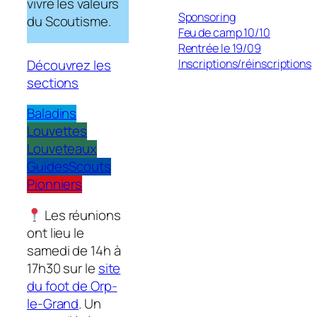
vivre les valeurs
Sponsoring
du Scoutisme.
Feu de camp 10/10
Rentrée le 19/09
Découvrez les
Inscriptions/réinscriptions
sections
Baladins
Louvettes
Louveteaux
Guides
Scouts
Pionniers
Les réunions
ont lieu le
samedi de 14h à
17h30 sur le
site
du foot de Orp-
le-Grand
. Un