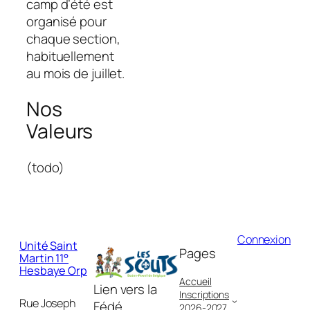
camp d’été est
organisé pour
chaque section,
habituellement
au mois de juillet.
Nos
Valeurs
(todo)
Connexion
Unité Saint
Pages
Martin 11°
Hesbaye Orp
Accueil
Lien vers la
Inscriptions
Rue Joseph
Fédé
2026-2027