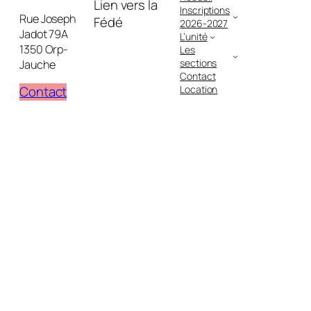
Lien vers la
Inscriptions
Rue Joseph
Fédé
2026-2027
Jadot 79A
L’unité
1350 Orp-
Les
sections
Jauche
Contact
Location
Contact